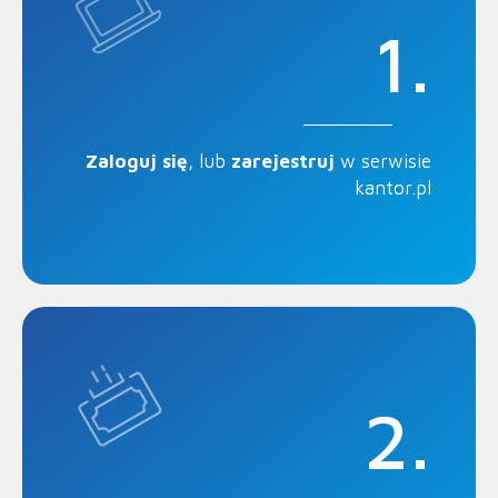
1.
Zaloguj się
, lub
zarejestruj
w serwisie
kantor.pl
2.