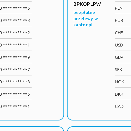
BPKOPLPW
 **** **** **5
PLN
bezpłatne
przelewy w
 **** **** **3
EUR
kantor.pl
 **** **** **2
CHF
 **** **** **1
USD
 **** **** **9
GBP
 **** **** **7
SEK
 **** **** **3
NOK
 **** **** **5
DKK
 **** **** **1
CAD