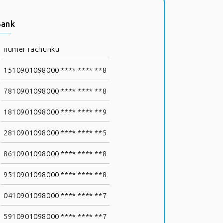
Bank
numer rachunku
1510901098000 **** **** **8
7810901098000 **** **** **8
1810901098000 **** **** **9
2810901098000 **** **** **5
8610901098000 **** **** **8
9510901098000 **** **** **8
0410901098000 **** **** **7
5910901098000 **** **** **7