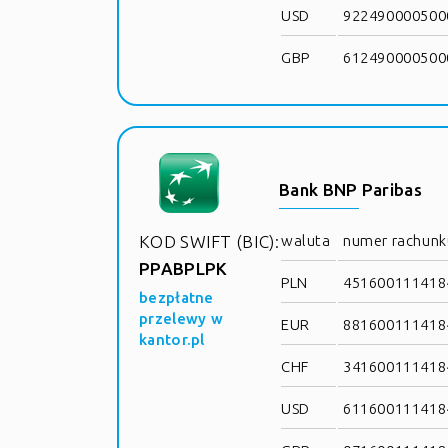
USD
9224900005000
GBP
6124900005000
Bank BNP Paribas
KOD SWIFT (BIC):
waluta
numer rachunk
PPABPLPK
PLN
4516001114184
bezpłatne
przelewy w
EUR
8816001114184
kantor.pl
CHF
3416001114184
USD
6116001114184