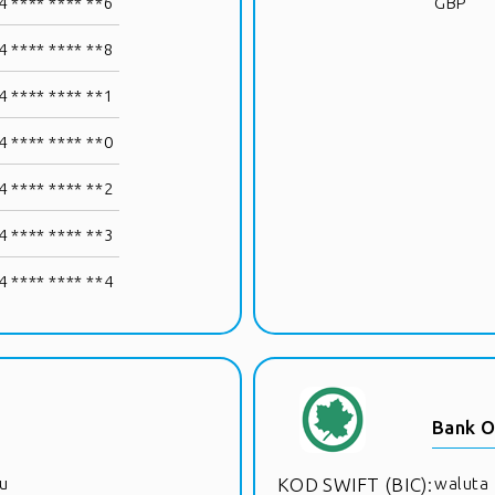
 **** **** **6
GBP
 **** **** **8
 **** **** **1
 **** **** **0
 **** **** **2
 **** **** **3
 **** **** **4
Bank O
u
KOD SWIFT (BIC):
waluta