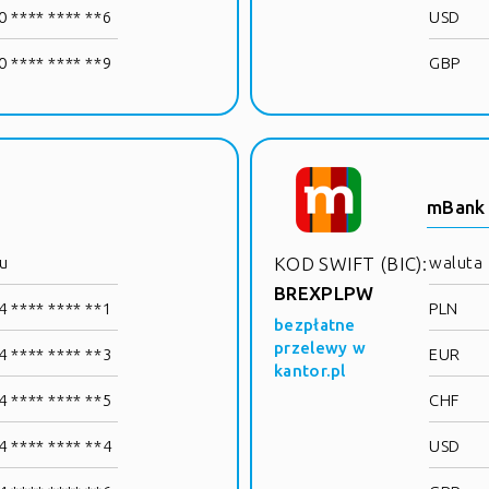
 **** **** **6
USD
 **** **** **9
GBP
mBank
u
KOD SWIFT (BIC):
waluta
BREXPLPW
 **** **** **1
PLN
bezpłatne
przelewy w
 **** **** **3
EUR
kantor.pl
 **** **** **5
CHF
 **** **** **4
USD