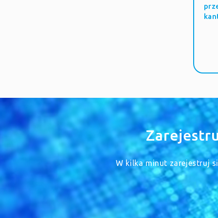
prz
kan
Zarejestr
W kilka minut zarejestruj 