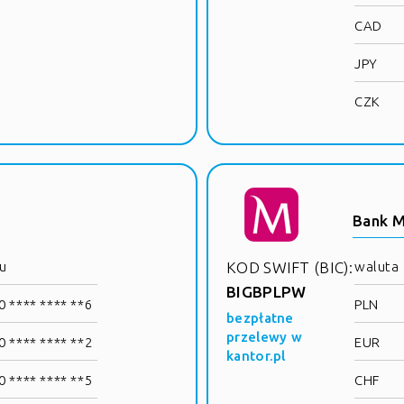
CAD
JPY
CZK
Bank M
u
KOD SWIFT (BIC):
waluta
BIGBPLPW
 **** **** **6
PLN
bezpłatne
przelewy w
 **** **** **2
EUR
kantor.pl
 **** **** **5
CHF