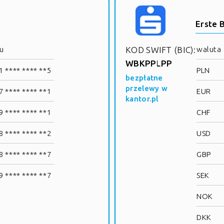
Erste 
u
KOD SWIFT (BIC):
waluta
WBKPPLPP
 **** **** **5
PLN
bezpłatne
przelewy w
 **** **** **1
EUR
kantor.pl
 **** **** **1
CHF
 **** **** **2
USD
 **** **** **7
GBP
 **** **** **7
SEK
NOK
DKK