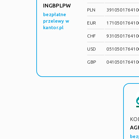
INGBPLPW
PLN
3910501764100
bezpłatne
przelewy w
EUR
1710501764100
kantor.pl
CHF
9310501764100
USD
0510501764100
GBP
0410501764100
KOD
AG
bez