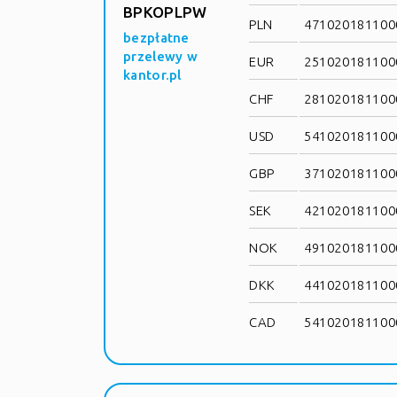
BPKOPLPW
PLN
4710201811000
bezpłatne
przelewy w
EUR
2510201811000
kantor.pl
CHF
2810201811000
USD
5410201811000
GBP
3710201811000
SEK
4210201811000
NOK
4910201811000
DKK
4410201811000
CAD
5410201811000