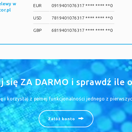
elewy w
EUR
0919401076317 **** **** **0
tor.pl
USD
7819401076317 **** **** **0
GBP
6819401076317 **** **** **0
uj się ZA DARMO i sprawdź ile o
się i korzystaj z pełnej funkcjonalności jednego z pierwsz
Załóż konto