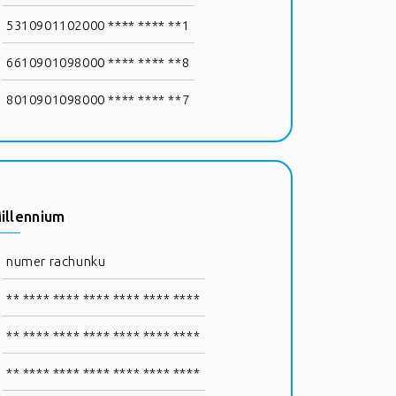
5310901102000 **** **** **1
6610901098000 **** **** **8
8010901098000 **** **** **7
illennium
numer rachunku
** **** **** **** **** **** ****
** **** **** **** **** **** ****
** **** **** **** **** **** ****