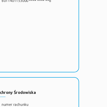
6011401153000 **** **** **6
chrony Środowiska
numer rachunku