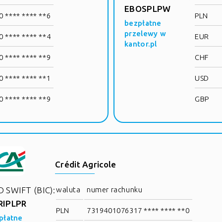
EBOSPLPW
 **** **** **6
PLN
bezpłatne
przelewy w
 **** **** **4
EUR
kantor.pl
 **** **** **9
CHF
 **** **** **1
USD
 **** **** **9
GBP
Crédit Agricole
 SWIFT (BIC):
waluta
numer rachunku
RIPLPR
PLN
7319401076317 **** **** **0
płatne