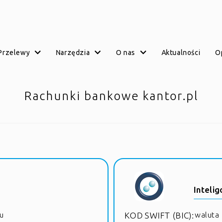
przelewy
narzędzia
o nas
aktualności
Rachunki bankowe kantor.pl
Intelig
u
KOD SWIFT (BIC):
waluta