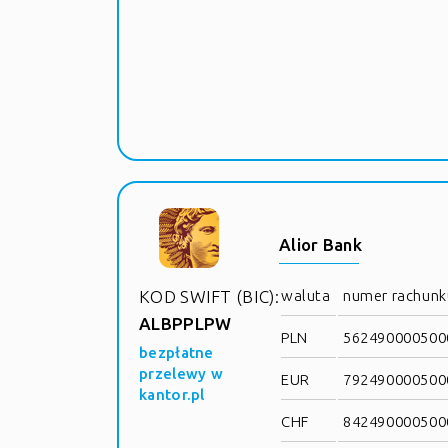
Alior Bank
KOD SWIFT (BIC):
waluta
numer rachunk
ALBPPLPW
PLN
5624900005000
bezpłatne
przelewy w
EUR
7924900005000
kantor.pl
CHF
8424900005000