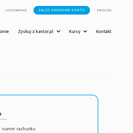
ZAŁÓŻ DARMOWE KONTO
LOGOWANIE
ENGLISH
opinie
zyskuj z kantor.pl
kursy
kontakt
o
numer rachunku