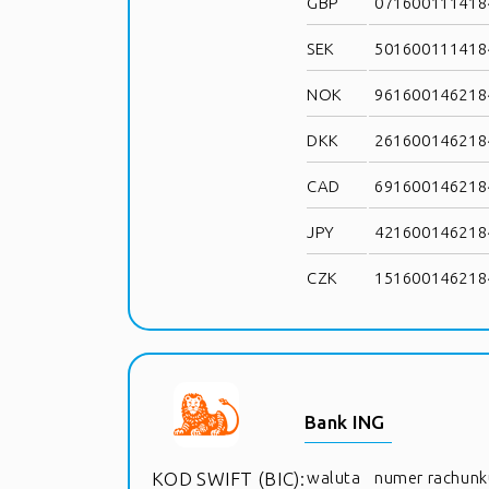
GBP
0716001114184
SEK
5016001114184
NOK
9616001462184
DKK
2616001462184
CAD
6916001462184
JPY
4216001462184
CZK
1516001462184
Bank ING
KOD SWIFT (BIC):
waluta
numer rachunk