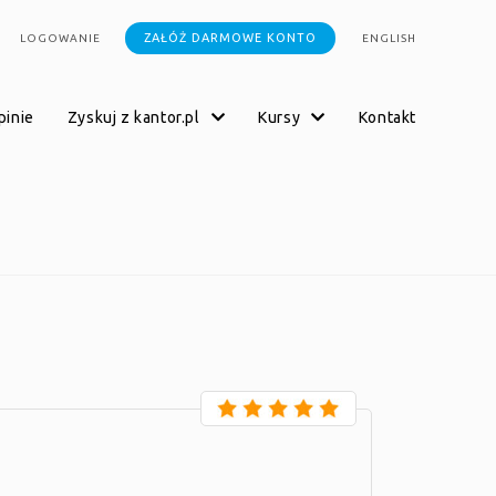
ZAŁÓŻ DARMOWE KONTO
LOGOWANIE
ENGLISH
opinie
zyskuj z kantor.pl
kursy
kontakt