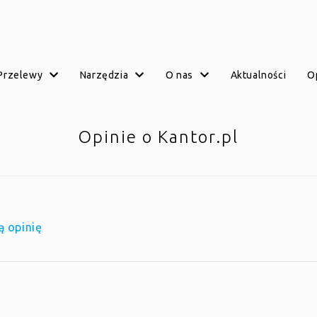
przelewy
narzędzia
o nas
aktualności
Opinie o Kantor.pl
ą opinię