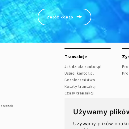
Załóż konto
Transakcje
Zys
jak działa kantor.pl
Pr
Usługi kantor.pl
Pr
Bezpieczeństwo
Koszty transakcji
Czasy transakcji
asteczek
Używamy plikó
Przelewy
Akt
Przelewy w Polsce
Używamy plików cookie 
Op
Rachunki bankowe